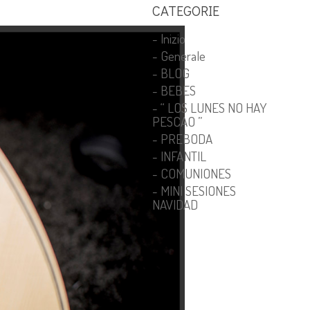
CATEGORIE
- Inizio
- Generale
- BLOG
- BEBES
- “ LOS LUNES NO HAY
PESCAO ”
- PREBODA
- INFANTIL
- COMUNIONES
- MINI SESIONES
NAVIDAD