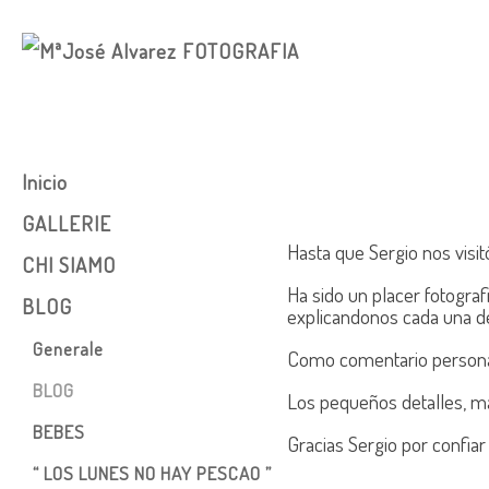
Inicio
GALLERIE
Hasta que Sergio nos visit
CHI SIAMO
COMUNIONES
Ha sido un placer fotograf
BLOG
Bambini
explicandonos cada una d
Book
Generale
Como comentario personal.
EMBARAZO
BLOG
Los pequeños detalles, ma
BEBES
BEBES
Gracias Sergio por confiar
Nozze
“ LOS LUNES NO HAY PESCAO ”