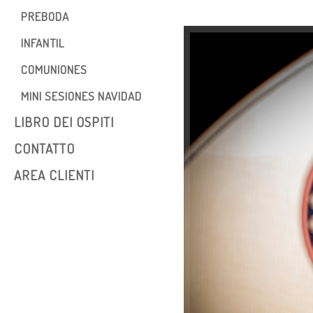
Video Esterni
PREBODA
Post-nozze
Instagram
INFANTIL
Noni +Rosa
COMUNIONES
MINI SESIONES NAVIDAD
LIBRO DEI OSPITI
CONTATTO
AREA CLIENTI