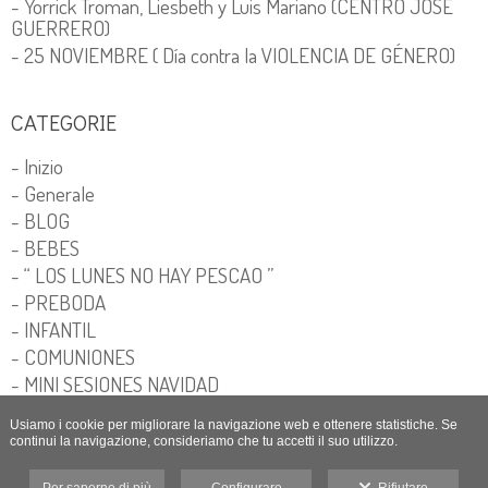
- Yorrick Troman, Liesbeth y Luis Mariano (CENTRO JOSE
GUERRERO)
- 25 NOVIEMBRE ( Día contra la VIOLENCIA DE GÉNERO)
CATEGORIE
- Inizio
- Generale
- BLOG
- BEBES
- “ LOS LUNES NO HAY PESCAO ”
- PREBODA
- INFANTIL
- COMUNIONES
- MINI SESIONES NAVIDAD
Usiamo i cookie per migliorare la navigazione web e ottenere statistiche. Se
continui la navigazione, consideriamo che tu accetti il suo utilizzo.