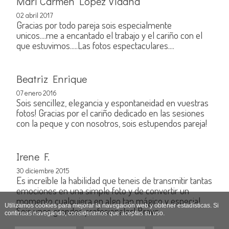
Mari Carmen Lopez Vidaña
02 abril 2017
Gracias por todo pareja sois especialmente
unicos....me a encantado el trabajo y el cariño con el
que estuvimos.....Las fotos espectaculares....
Beatriz Enrique
07 enero 2016
Sois sencillez, elegancia y espontaneidad en vuestras
fotos! Gracias por el cariño dedicado en las sesiones
con la peque y con nosotros, sois estupendos pareja!
Irene F.
30 diciembre 2015
Es increíble la habilidad que teneis de transmitir tantas
emociones en una simple foto y de convertir un
momento cualquiera en algo tan mágico y especial.
Utilizamos cookies para mejorar la navegación web y obtener estadísticas. Si
Sois unos grandes profesionales! Bravo.
continuas navegando, consideramos que aceptas su uso.