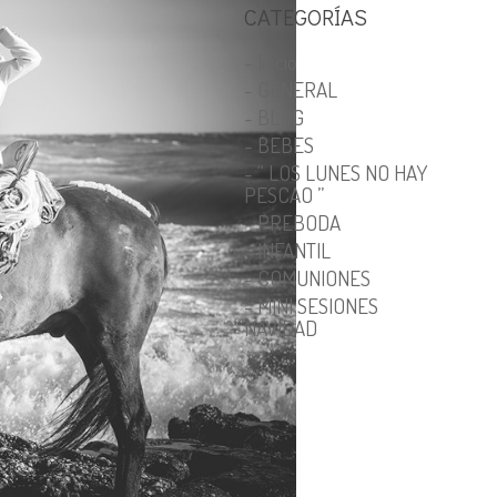
CATEGORÍAS
- Inicio
- GENERAL
- BLOG
- BEBES
- “ LOS LUNES NO HAY
PESCAO ”
- PREBODA
- INFANTIL
- COMUNIONES
- MINI SESIONES
NAVIDAD