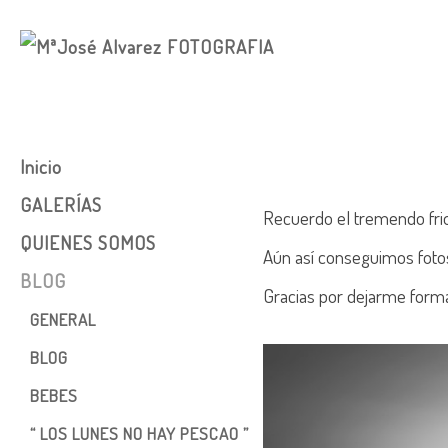
Inicio
GALERÍAS
Recuerdo el tremendo frio 
QUIENES SOMOS
COMUNIONES
Aún así conseguimos fotos 
BLOG
INFANTIL
Gracias por dejarme forma
BOOK
GENERAL
EMBARAZO
BLOG
BEBES
BEBES
BODA
“ LOS LUNES NO HAY PESCAO ”