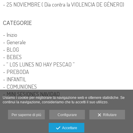
- 25 NOVIEMBRE ( Día contra la VIOLENCIA DE GÉNERO)
CATEGORIE
- Inizio
- Generale
- BLOG
- BEBES
- “ LOS LUNES NO HAY PESCAO ”
- PREBODA
- INFANTIL
- COMUNIONES
- MINI SESIONES NAVIDAD
Usiamo i cookie per migliorare la navigazione web e ottenere statistiche. Se
continui la navigazione, consideriamo che tu accetti il suo utilizzo.
Per saperne di più
Configurare
Rifiutare
Accettare