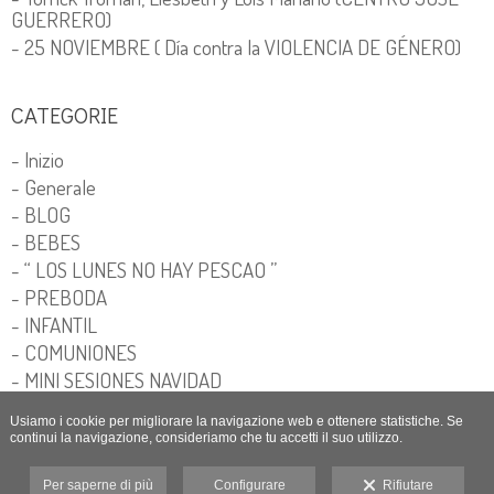
GUERRERO)
- 25 NOVIEMBRE ( Día contra la VIOLENCIA DE GÉNERO)
CATEGORIE
- Inizio
- Generale
- BLOG
- BEBES
- “ LOS LUNES NO HAY PESCAO ”
- PREBODA
- INFANTIL
- COMUNIONES
- MINI SESIONES NAVIDAD
Usiamo i cookie per migliorare la navigazione web e ottenere statistiche. Se
continui la navigazione, consideriamo che tu accetti il suo utilizzo.
Per saperne di più
Configurare
Rifiutare